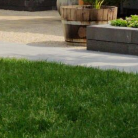
Goed
bereikbaar,
snelle service
We houden van korte lijntjes en snel schakelen.
Daarom zijn we goed bereikbaar en maken we zo
snel mogelijk een afspraak om uw wensen te
bespreken.