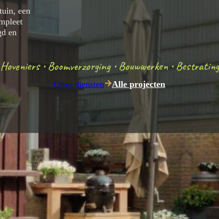
tuin, een
ompleet
gd en
Hoveniers • Boomverzorging • Bouwwerken • Bestrating
Onze diensten
Alle projecten
Zo werken we