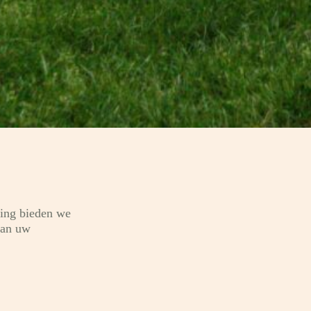
voor u geregeld.
ping bieden we
van uw