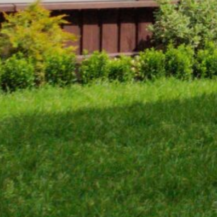
Wij helpen u graag om uw tuin netjes aan te leggen, do
ontwerpen en altijd goed te onderhouden.
Onderhoud
aan de tuin
Wij zijn groenprofessionals en weten precies wat
uw tuin nodig heeft, nog voordat u eraan denkt.
Altijd onkruidvrij, gesnoeid en opgeruimd. Zodra
de zon schijnt, kunt u direct naar buiten.