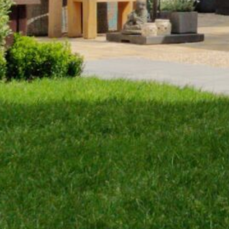
ordacht te
Contact opnemen
Over ons
Specialisten
onder één
dak
Van bestrating tot bouwwerken, van allround
hovenier tot boomspecialist,
bij BG Landscaping hebben we ze allemaal in huis.
Zo heeft u één contactpersoon, maar wordt alles