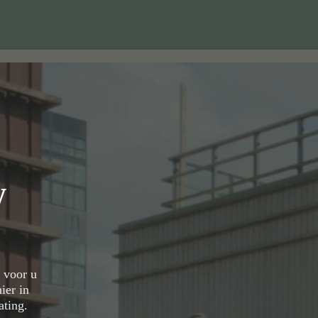
w
 voor u
ier in
ating.