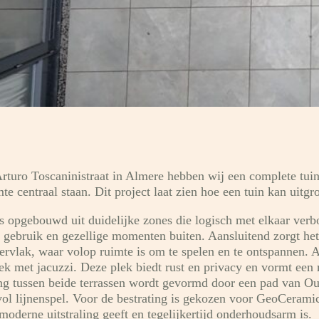
rturo Toscaninistraat in Almere hebben wij een complete tui
te centraal staan. Dit project laat zien hoe een tuin kan uitg
is opgebouwd uit duidelijke zones die logisch met elkaar verbo
s gebruik en gezellige momenten buiten. Aansluitend zorgt het
ervlak, waar volop ruimte is om te spelen en te ontspannen. Ac
ek met jacuzzi. Deze plek biedt rust en privacy en vormt een 
ng tussen beide terrassen wordt gevormd door een pad van Ou
vol lijnenspel. Voor de bestrating is gekozen voor GeoCerami
moderne uitstraling geeft en tegelijkertijd onderhoudsarm is.