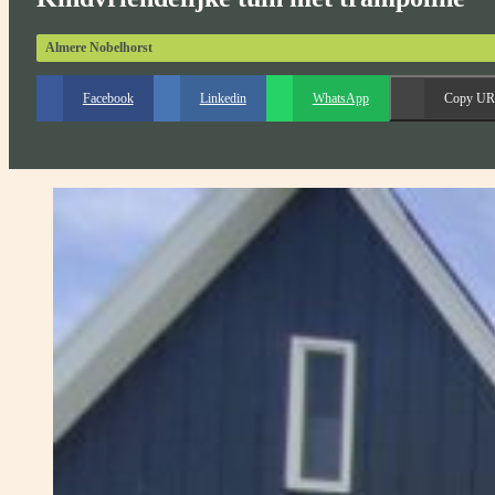
Almere Nobelhorst
Facebook
Linkedin
WhatsApp
Copy U