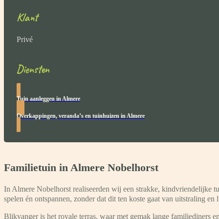
Klant
Privé
Diensten
Tuin aanleggen in Almere
Overkappingen, veranda’s en tuinhuizen in Almere
Familietuin in Almere Nobelhorst
In Almere Nobelhorst realiseerden wij een strakke, kindvriendelijke t
spelen én ontspannen, zonder dat dit ten koste gaat van uitstraling en 
Blikvanger is het royale terras, waar met gemak lange familiediners 