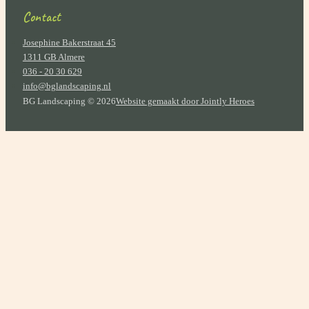
Contact
Josephine Bakerstraat 45
1311 GB Almere
036 - 20 30 629
info@bglandscaping.nl
BG Landscaping © 2026
Website gemaakt door Jointly Heroes