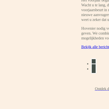
Het voorjaar begin
Wacht u te lang, d
voorjaarsbeurt in 
nieuwe aanvragers
weet u zeker dat uw
Hovenier nodig vo
geven. We combine
mogelijkheden vo
Bekijk alle berich
Ontdek d