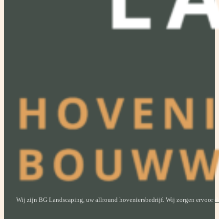
Wij zijn BG Landscaping, uw allround hoveniersbedrijf. Wij zorgen ervoor dat