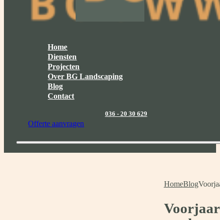
Home
Diensten
Projecten
Over BG Landscaping
Blog
Contact
036 - 20 30 629
Offerte aanvragen
Home
Blog
Voorjaa
Voorjaar