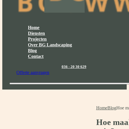
Home
Diensten
Projecten
Over BG Landscaping
Blog
Contact
036 - 20 30 629
Offerte aanvragen
Home
Blog
Hoe ma
Hoe maak