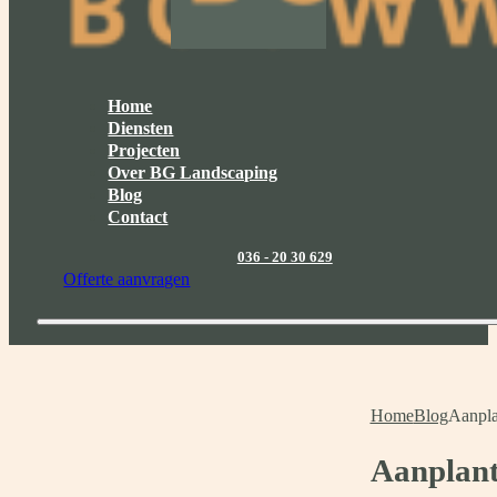
Home
Diensten
Projecten
Over BG Landscaping
Blog
Contact
036 - 20 30 629
Offerte aanvragen
Home
Blog
Aanpla
Aanplant