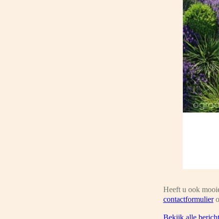
Heeft u ook mooie
contactformulier
o
Bekijk alle berich